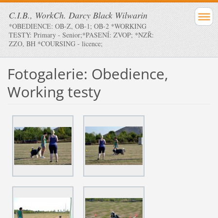
C.I.B., WorkCh. Darcy Black Wilwarin
*OBEDIENCE: OB-Z, OB-1; OB-2 *WORKING
TESTY: Primary - Senior;*PASENÍ: ZVOP; *NZŘ:
ZZO, BH *COURSING - licence;
Fotogalerie: Obedience,
Working testy