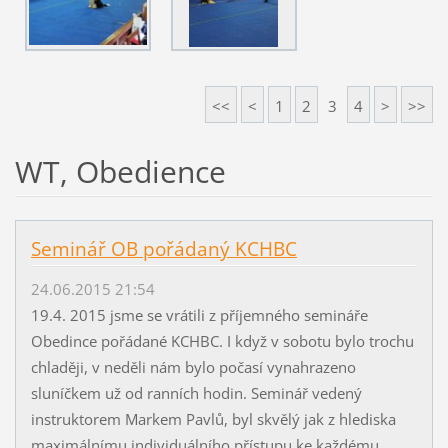
<<
<
1
2
3
4
>
>>
WT, Obedience
Seminář OB pořádaný KCHBC
24.06.2015 21:54
19.4. 2015 jsme se vrátili z příjemného semináře
Obedince pořádané KCHBC. I když v sobotu bylo trochu
chlaději, v neděli nám bylo počasí vynahrazeno
sluníčkem už od ranních hodin. Seminář vedený
instruktorem Markem Pavlů, byl skvělý jak z hlediska
maximálnímu individuálního přístupu ke každému