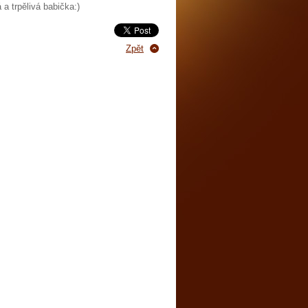
 a trpělivá babička:)
Zpět