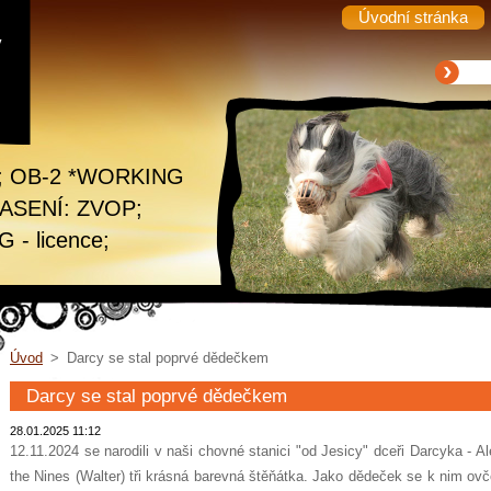
Úvodní stránka
y
1; OB-2 *WORKING
*PASENÍ: ZVOP;
- licence;
Úvod
>
Darcy se stal poprvé dědečkem
Darcy se stal poprvé dědečkem
28.01.2025 11:12
12.11.2024 se narodili v naši chovné stanici "od Jesicy" dceři Darcyka - Al
the Nines (Walter) tři krásná barevná štěňátka. Jako dědeček se k nim ovče