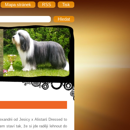
Mapa stránek
RSS
Tisk
exandrii od Jesicy x Alistarś Dressed to
m staví tak, že si jde raději lehnout do