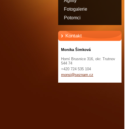
Agility
Fotogalerie
Potomci
Kontakt
Monika Šimková
Horní Brusnice 316, okr. Trutnov
544 74
+420 724 535 104
monsi@se
znam.cz