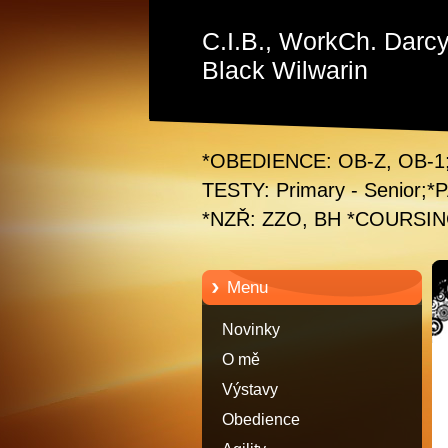
C.I.B., WorkCh. Darc
Black Wilwarin
*OBEDIENCE: OB-Z, OB-
TESTY: Primary - Senior;
*NZŘ: ZZO, BH *COURSING 
Menu
Novinky
O mě
Výstavy
Obedience