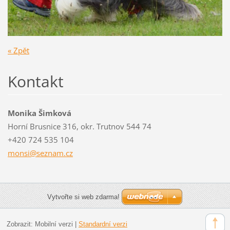
« Zpět
Kontakt
Monika Šimková
Horní Brusnice 316, okr. Trutnov 544 74
+420 724 535 104
monsi@se
znam.cz
Vytvořte si web zdarma!
Zobrazit:
Mobilní verzi
|
Standardní verzi