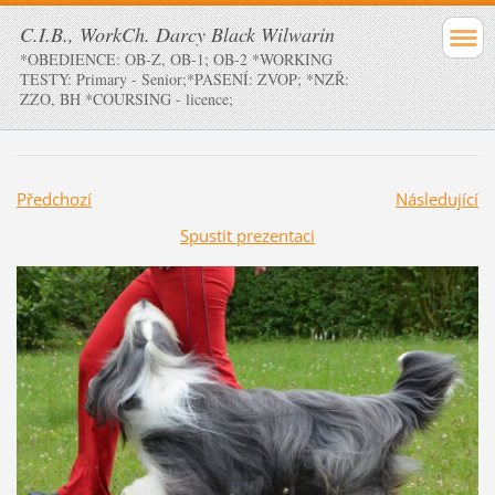
C.I.B., WorkCh. Darcy Black Wilwarin
*OBEDIENCE: OB-Z, OB-1; OB-2 *WORKING
TESTY: Primary - Senior;*PASENÍ: ZVOP; *NZŘ:
ZZO, BH *COURSING - licence;
Předchozí
Následující
Spustit prezentaci