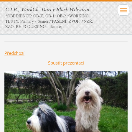
C.I.B., WorkCh. Darcy Black Wilwarin
*OBEDIENCE: OB-Z, OB-1; OB-2 *WORKING
TESTY: Primary - Senior;*PASENÍ: ZVOP; *NZŘ:
ZZO, BH *COURSING - licence;
Předchozí
Spustit prezentaci